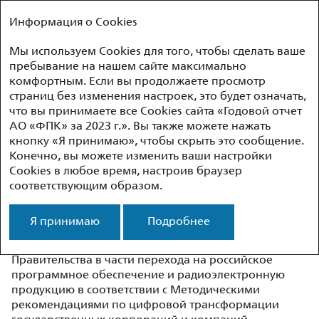
ФЕДЕРАЛЬНАЯ
Годовой отчет – 2023
Информация о Cookies
ПАССАЖИРСКАЯ КОМПАНИЯ
Мы используем Cookies для того, чтобы сделать ваше
пребывание на нашем сайте максимально
Обзор результатов
Цифровые проекты
комфортным. Если вы продолжаете просмотр
страниц без изменения настроек, это будет означать,
что вы принимаете все Cookies сайта «Годовой отчет
Цифровые проекты
АО «ФПК» за 2023 г.». Вы также можете нажать
кнопку «Я принимаю», чтобы скрыть это сообщение.
Конечно, вы можете изменить ваши настройки
Цифровая трансформация
Cookies в любое время, настроив браузер
в АО «ФПК»
соответствующим образом.
АО «ФПК» реализует Стратегию цифровой
Я принимаю
Подробнее
трансформации для исполнения поручений
Президента Российской Федерации и директив
Правительства в части перехода на российское
программное обеспечение и радиоэлектронную
продукцию в соответствии с Методическими
рекомендациями по цифровой трансформации